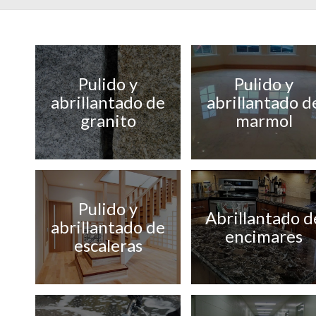
Pulido y
Pulido y
abrillantado de
abrillantado d
granito
marmol
Pulido y
Abrillantado d
abrillantado de
encimares
escaleras