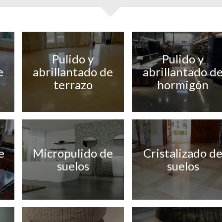
Pulido y
Pulido y
e
abrillantado de
abrillantado d
terrazo
hormigón
e
Micropulido de
Cristalizado d
suelos
suelos