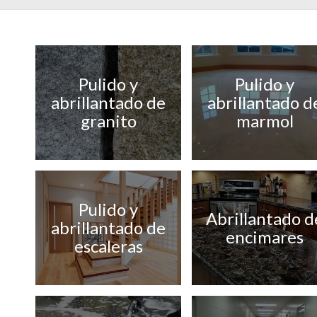
Pulido y
Pulido y
abrillantado de
abrillantado d
granito
marmol
Pulido y
Abrillantado d
abrillantado de
encimares
escaleras