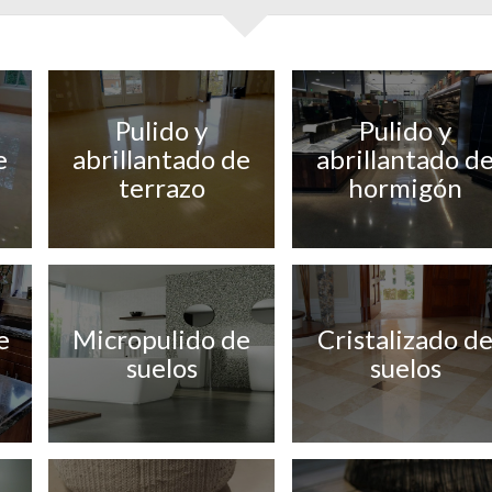
Pulido y
Pulido y
e
abrillantado de
abrillantado d
terrazo
hormigón
e
Micropulido de
Cristalizado d
suelos
suelos