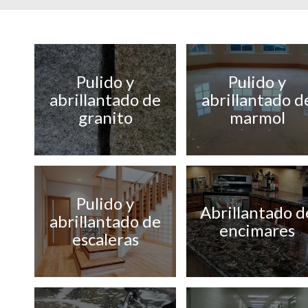
Pulido y
Pulido y
abrillantado de
abrillantado d
granito
marmol
Pulido y
Abrillantado d
abrillantado de
encimares
escaleras