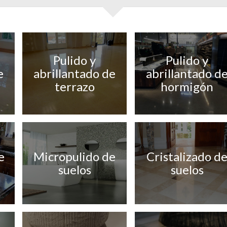
Pulido y
Pulido y
e
abrillantado de
abrillantado d
terrazo
hormigón
e
Micropulido de
Cristalizado d
suelos
suelos