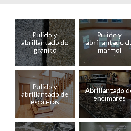
Pulido y
Pulido y
abrillantado de
abrillantado d
granito
marmol
Pulido y
Abrillantado d
abrillantado de
encimares
escaleras