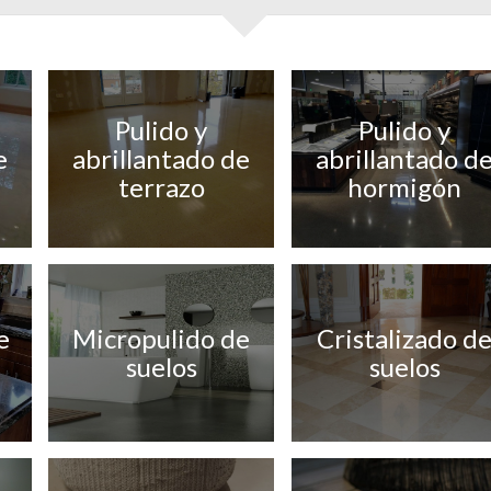
Pulido y
Pulido y
e
abrillantado de
abrillantado d
terrazo
hormigón
e
Micropulido de
Cristalizado d
suelos
suelos