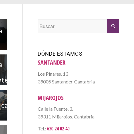
a
DÓNDE ESTAMOS
SANTANDER
a
Los Pinares, 13
ates
39005 Santander, Cantabria
s
MIJAROJOS
ica
Calle la Fuente, 3,
39311 Mijarojos, Cantabria
630 24 02 40
Tel.: