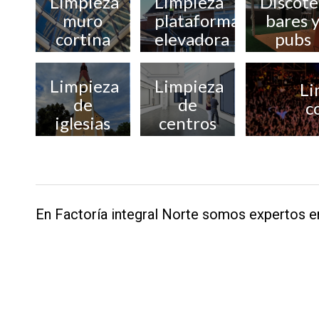
Limpieza
Limpieza
Discote
muro
plataforma
bares 
cortina
elevadora
pubs
Limpieza
Limpieza
Li
de
de
c
iglesias
centros
culturales
En Factoría integral Norte somos expertos en