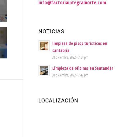
info@factoriaintegralnorte.com
s
NOTICIAS
a
limpieza de pisos turísticos en
cantabria
31 diciembre, 2022 - 7:54 pm
Limpieza de oficinas en Santander
31 diciembre, 2022 - 7:42 pm
LOCALIZACIÓN