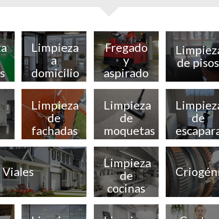
za
Limpieza
Fregado
Limpiez
a
y
de pisos
s
domicilio
aspirado
de
suelos
Limpieza
Limpieza
Limpiez
mecanizado
de
de
de
fachadas
moquetas
escapar
y
ventana
Limpieza
Viales
Criogén
de
cocinas
industriales