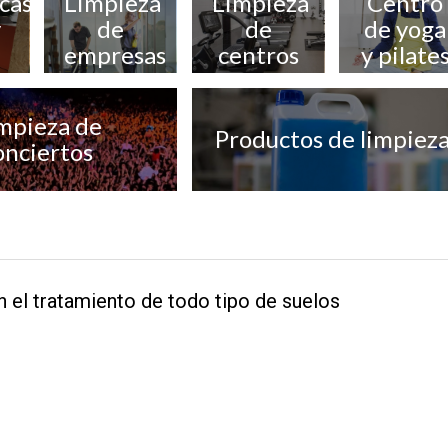
cas,
Limpieza
Limpieza
Centro
y
de
de
de yoga
empresas
centros
y pilate
deportivos
mpieza de
Productos de limpiez
onciertos
 el tratamiento de todo tipo de suelos