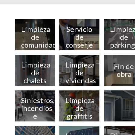
Limpieza
Servicio
Limpie
de
de
de
comunidades
conserje
parking
Limpieza
Limpieza
Fin de
de
de
obra
chalets
viviendas
Siniestros,
Limpieza
incendios
de
e
graffitis
inundaciones