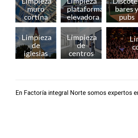
Limpieza
Limpieza
Discote
muro
plataforma
bares 
cortina
elevadora
pubs
Limpieza
Limpieza
Li
de
de
c
iglesias
centros
culturales
En Factoría integral Norte somos expertos en