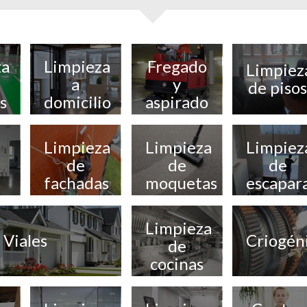
za
Limpieza
Fregado
Limpiez
a
y
de pisos
s
domicilio
aspirado
de
suelos
Limpieza
Limpieza
Limpiez
mecanizado
de
de
de
fachadas
moquetas
escapar
y
ventana
Limpieza
Viales
Criogén
de
cocinas
industriales