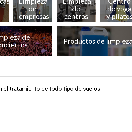
cas,
Limpieza
Limpieza
Centro
y
de
de
de yoga
empresas
centros
y pilate
deportivos
mpieza de
Productos de limpiez
onciertos
 el tratamiento de todo tipo de suelos