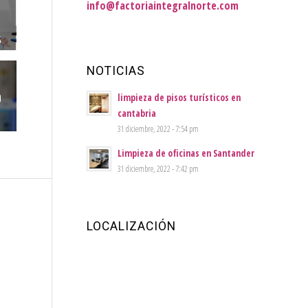
info@factoriaintegralnorte.com
s
NOTICIAS
a
limpieza de pisos turísticos en
cantabria
31 diciembre, 2022 - 7:54 pm
Limpieza de oficinas en Santander
31 diciembre, 2022 - 7:42 pm
LOCALIZACIÓN