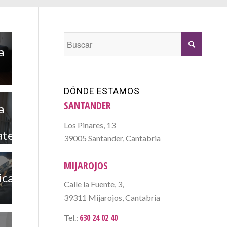
a
DÓNDE ESTAMOS
SANTANDER
a
Los Pinares, 13
ates
39005 Santander, Cantabria
s
MIJAROJOS
ica
Calle la Fuente, 3,
39311 Mijarojos, Cantabria
630 24 02 40
Tel.: