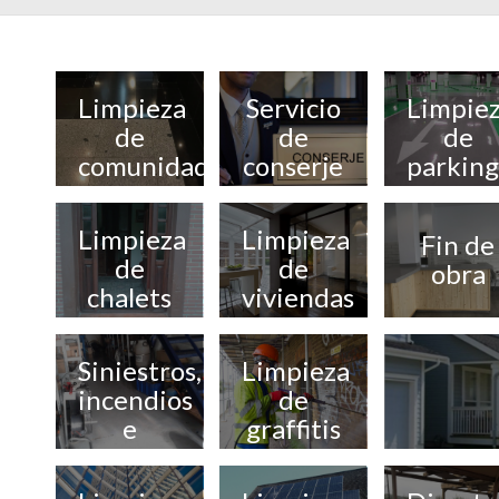
Limpieza
Servicio
Limpie
de
de
de
comunidades
conserje
parking
Limpieza
Limpieza
Fin de
de
de
obra
chalets
viviendas
Siniestros,
Limpieza
incendios
de
e
graffitis
inundaciones