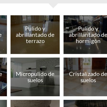
Pulido y
Pulido y
e
abrillantado de
abrillantado d
terrazo
hormigón
e
Micropulido de
Cristalizado d
suelos
suelos