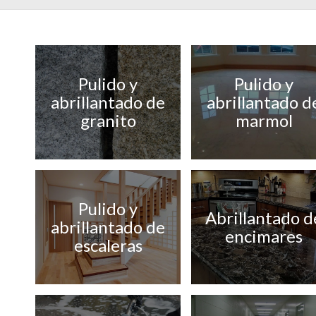
Pulido y
Pulido y
abrillantado de
abrillantado d
granito
marmol
Pulido y
Abrillantado d
abrillantado de
encimares
escaleras