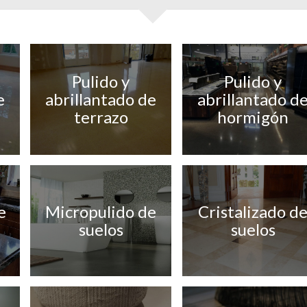
Pulido y
Pulido y
e
abrillantado de
abrillantado d
terrazo
hormigón
e
Micropulido de
Cristalizado d
suelos
suelos