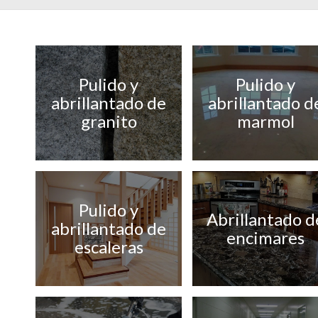
Pulido y
Pulido y
abrillantado de
abrillantado d
granito
marmol
Pulido y
Abrillantado d
abrillantado de
encimares
escaleras