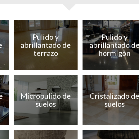
Pulido y
Pulido y
e
abrillantado de
abrillantado d
terrazo
hormigón
e
Micropulido de
Cristalizado d
suelos
suelos