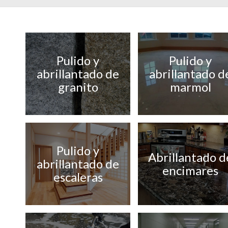
Pulido y
Pulido y
abrillantado de
abrillantado d
granito
marmol
Pulido y
Abrillantado d
abrillantado de
encimares
escaleras